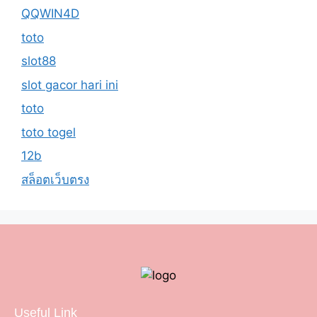
QQWIN4D
toto
slot88
slot gacor hari ini
toto
toto togel
12b
สล็อตเว็บตรง
Useful Link