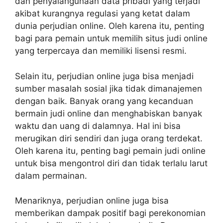
dan penyalahgunaan data pribadi yang terjadi
akibat kurangnya regulasi yang ketat dalam
dunia perjudian online. Oleh karena itu, penting
bagi para pemain untuk memilih situs judi online
yang terpercaya dan memiliki lisensi resmi.
Selain itu, perjudian online juga bisa menjadi
sumber masalah sosial jika tidak dimanajemen
dengan baik. Banyak orang yang kecanduan
bermain judi online dan menghabiskan banyak
waktu dan uang di dalamnya. Hal ini bisa
merugikan diri sendiri dan juga orang terdekat.
Oleh karena itu, penting bagi pemain judi online
untuk bisa mengontrol diri dan tidak terlalu larut
dalam permainan.
Menariknya, perjudian online juga bisa
memberikan dampak positif bagi perekonomian