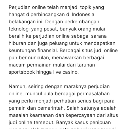
Perjudian online telah menjadi topik yang
hangat diperbincangkan di Indonesia
belakangan ini. Dengan perkembangan
teknologi yang pesat, banyak orang mulai
beralih ke perjudian online sebagai sarana
hiburan dan juga peluang untuk mendapatkan
keuntungan finansial. Berbagai situs judi online
pun bermunculan, menawarkan berbagai
macam permainan mulai dari taruhan
sportsbook hingga live casino.
Namun, seiring dengan maraknya perjudian
online, muncul pula berbagai permasalahan
yang perlu menjadi perhatian serius bagi para
pemain dan pemerintah. Salah satunya adalah
masalah keamanan dan kepercayaan dari situs
judi online tersebut. Banyak kasus penipuan