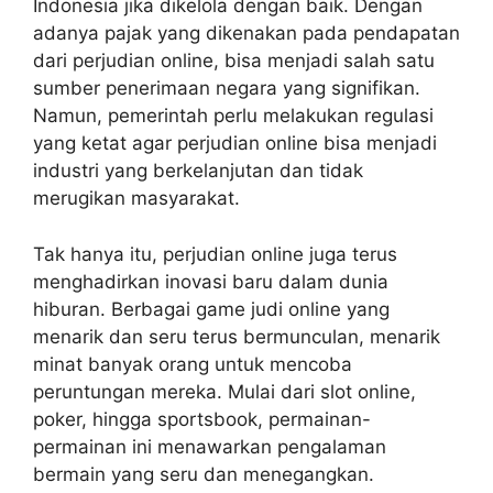
Indonesia jika dikelola dengan baik. Dengan
adanya pajak yang dikenakan pada pendapatan
dari perjudian online, bisa menjadi salah satu
sumber penerimaan negara yang signifikan.
Namun, pemerintah perlu melakukan regulasi
yang ketat agar perjudian online bisa menjadi
industri yang berkelanjutan dan tidak
merugikan masyarakat.
Tak hanya itu, perjudian online juga terus
menghadirkan inovasi baru dalam dunia
hiburan. Berbagai game judi online yang
menarik dan seru terus bermunculan, menarik
minat banyak orang untuk mencoba
peruntungan mereka. Mulai dari slot online,
poker, hingga sportsbook, permainan-
permainan ini menawarkan pengalaman
bermain yang seru dan menegangkan.