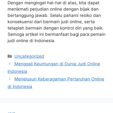
Dengan mengingat hal-hal di atas, kita dapat
menikmati perjudian online dengan bijak dan
bertanggung jawab. Selalu pahami resiko dan
konsekuensi dari bermain judi online, serta
tetaplah bermain dengan kontrol diri yang baik.
Semoga artikel ini bermanfaat bagi para pemain
judi online di Indonesia.
Uncategorized
Menggali Keuntungan di Dunia Judi Online
Indonesia
Menelusuri Keberagaman Pertaruhan Online
di Indonesia