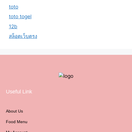
toto
toto togel
12b
สล็อตเว็บตรง
Useful Link
About Us
Food Menu