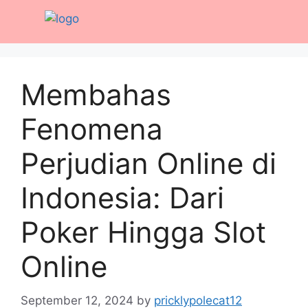
Membahas
Fenomena
Perjudian Online di
Indonesia: Dari
Poker Hingga Slot
Online
September 12, 2024
by
pricklypolecat12